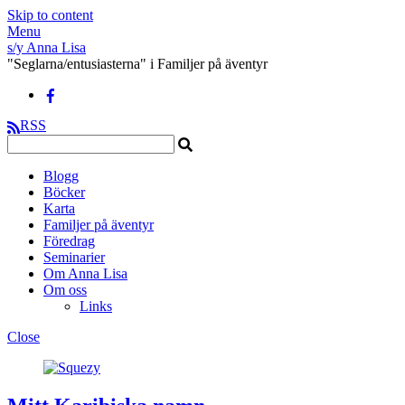
Skip to content
Menu
s/y Anna Lisa
"Seglarna/entusiasterna" i Familjer på äventyr
RSS
Blogg
Böcker
Karta
Familjer på äventyr
Föredrag
Seminarier
Om Anna Lisa
Om oss
Links
Close