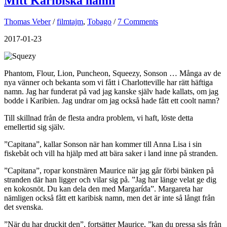
Mitt Karibiska namn
Thomas Veber
/
filmtajm
,
Tobago
/
7 Comments
2017-01-23
Phantom, Flour, Lion, Puncheon, Squeezy, Sonson … Många av de
nya vänner och bekanta som vi fått i Charlotteville har rätt häftiga
namn. Jag har funderat på vad jag kanske själv hade kallats, om jag
bodde i Karibien. Jag undrar om jag också hade fått ett coolt namn?
Till skillnad från de flesta andra problem, vi haft, löste detta
emellertid sig själv.
”Capitana”, kallar Sonson när han kommer till Anna Lisa i sin
fiskebåt och vill ha hjälp med att bära saker i land inne på stranden.
”Capitana”, ropar konstnären Maurice när jag går förbi bänken på
stranden där han ligger och vilar sig på. ”Jag har länge velat ge dig
en kokosnöt. Du kan dela den med Margarída”. Margareta har
nämligen också fått ett karibisk namn, men det är inte så långt från
det svenska.
”När du har druckit den”, fortsätter Maurice, ”kan du pressa sås från