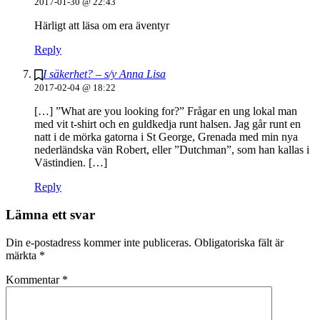
2017-01-30 @ 22:43
Härligt att läsa om era äventyr
Reply
I säkerhet? – s/y Anna Lisa
2017-02-04 @ 18:22
[…] ”What are you looking for?” Frågar en ung lokal man
med vit t-shirt och en guldkedja runt halsen. Jag går runt en
natt i de mörka gatorna i St George, Grenada med min nya
nederländska vän Robert, eller ”Dutchman”, som han kallas i
Västindien. […]
Reply
Lämna ett svar
Din e-postadress kommer inte publiceras.
Obligatoriska fält är
märkta
*
Kommentar
*