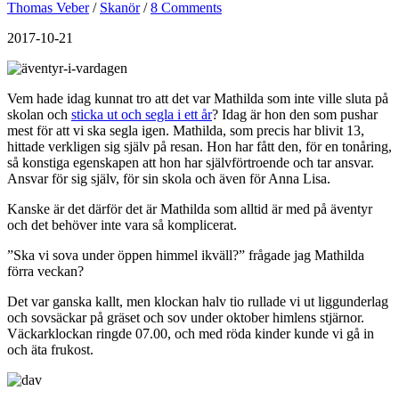
Thomas Veber
/
Skanör
/
8 Comments
2017-10-21
Vem hade idag kunnat tro att det var Mathilda som inte ville sluta på
skolan och
sticka ut och segla i ett år
? Idag är hon den som pushar
mest för att vi ska segla igen. Mathilda, som precis har blivit 13,
hittade verkligen sig själv på resan. Hon har fått den, för en tonåring,
så konstiga egenskapen att hon har självförtroende och tar ansvar.
Ansvar för sig själv, för sin skola och även för Anna Lisa.
Kanske är det därför det är Mathilda som alltid är med på äventyr
och det behöver inte vara så komplicerat.
”Ska vi sova under öppen himmel ikväll?” frågade jag Mathilda
förra veckan?
Det var ganska kallt, men klockan halv tio rullade vi ut liggunderlag
och sovsäckar på gräset och sov under oktober himlens stjärnor.
Väckarklockan ringde 07.00, och med röda kinder kunde vi gå in
och äta frukost.