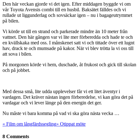
Den här veckan gjorde vi det igen. Efter middagen byggde vi om
vår Toyota Avensis combi till en husbil. Baksätet fälldes och vi
rullade ut liggunderlag och sovsäckar igen – nu i bagageutrymmet
på bilen.
Vi körde ut till en strand och parkerade mindre än 10 meter från
vattnet. Den här gången var vi lite mer förberedda och hade te och
en kvällskaka med oss. I månskenet satt vi och tittade över ett lugnt
hav, drack te och mumsade på kakor. När vi blev trötta la vi oss till
att sova i bilen.
På morgonen körde vi hem, duschade, åt frukost och gick till skolan
och på jobbet.
Med dessa små, lite udda upplevelser får vi ett litet äventyr i
vardagen. Det kräver nästan ingen förberedelse, vi kan göra det på
vardagar och vi lever länge på den energin det ger.
Nu måste vi bara komma på vad vi ska göra nästa vecka …
«
Film om långfärdssegling
»
Otippat möte
8 Comments