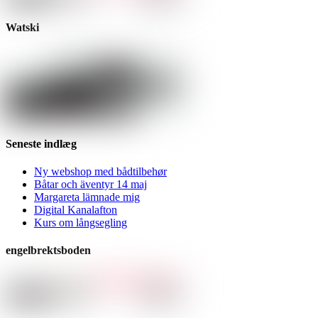
Watski
Seneste indlæg
Ny webshop med bådtilbehør
Båtar och äventyr 14 maj
Margareta lämnade mig
Digital Kanalafton
Kurs om långsegling
engelbrektsboden