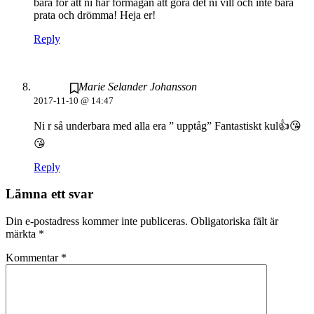
bara för att ni har förmågan att göra det ni vill och inte bara
prata och drömma! Heja er!
Reply
Marie Selander Johansson
2017-11-10 @ 14:47
Ni r så underbara med alla era ” upptåg” Fantastiskt kul👍😘
😘
Reply
Lämna ett svar
Din e-postadress kommer inte publiceras.
Obligatoriska fält är
märkta
*
Kommentar
*