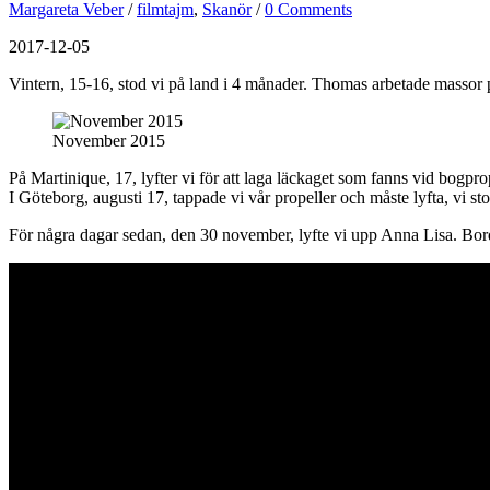
Margareta Veber
/
filmtajm
,
Skanör
/
0 Comments
2017-12-05
Vintern, 15-16, stod vi på land i 4 månader. Thomas arbetade massor på 
November 2015
På Martinique, 17, lyfter vi för att laga läckaget som fanns vid bogprop
I Göteborg, augusti 17, tappade vi vår propeller och måste lyfta, vi st
För några dagar sedan, den 30 november, lyfte vi upp Anna Lisa. Borde