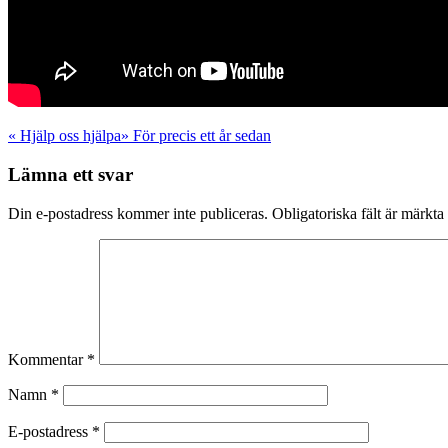
«
Hjälp oss hjälpa
»
För precis ett år sedan
Lämna ett svar
Din e-postadress kommer inte publiceras.
Obligatoriska fält är märkta
Kommentar
*
Namn
*
E-postadress
*