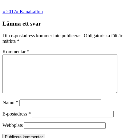
«
2017
»
Kanal-afton
Lämna ett svar
Din e-postadress kommer inte publiceras.
Obligatoriska fält är
märkta
*
Kommentar
*
Namn
*
E-postadress
*
Webbplats