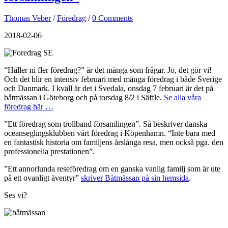
Thomas Veber
/
Föredrag
/
0 Comments
2018-02-06
“Håller ni fler föredrag?” är det många som frågar. Jo, det gör vi!
Och det blir en intensiv februari med många föredrag i både Sverige
och Danmark. I kväll är det i Svedala, onsdag 7 februari är det på
båtmässan i Göteborg och på torsdag 8/2 i Säffle.
Se alla våra
föredrag här …
”Ett föredrag som trollband församlingen”. Så beskriver danska
oceanseglingsklubben vårt föredrag i Köpenhamn. “Inte bara med
en fantastisk historia om familjens årslånga resa, men också pga. den
professionella prestationen”.
”Ett annorlunda reseföredrag om en ganska vanlig familj som är ute
på ett ovanligt äventyr”
skriver Båtmässan på sin hemsida
.
Ses vi?