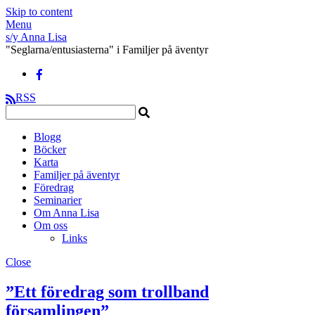
Skip to content
Menu
s/y Anna Lisa
"Seglarna/entusiasterna" i Familjer på äventyr
RSS
Blogg
Böcker
Karta
Familjer på äventyr
Föredrag
Seminarier
Om Anna Lisa
Om oss
Links
Close
”Ett föredrag som trollband
församlingen”