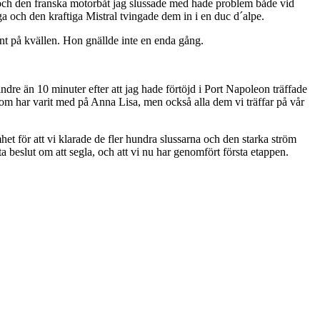
, och den franska motorbåt jag slussade med hade problem både vid
ga och den kraftiga Mistral tvingade dem in i en duc d´alpe.
ent på kvällen. Hon gnällde inte en enda gång.
dre än 10 minuter efter att jag hade förtöjd i Port Napoleon träffade
 som har varit med på Anna Lisa, men också alla dem vi träffar på vår
et för att vi klarade de fler hundra slussarna och den starka ström
a beslut om att segla, och att vi nu har genomfört första etappen.