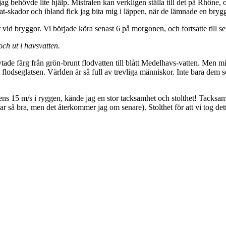
g behövde lite hjälp. Mistralen kan verkligen ställa till det på Rhône
oat-skador och ibland fick jag bita mig i läppen, när de lämnade en bryg
vid bryggor. Vi började köra senast 6 på morgonen, och fortsatte till s
och ut i havsvatten.
ade färg från grön-brunt flodvatten till blått Medelhavs-vatten. Men min
m flodseglatsen. Världen är så full av trevliga människor. Inte bara dem
ens 15 m/s i ryggen, kände jag en stor tacksamhet och stolthet! Tacksamh
 så bra, men det återkommer jag om senare). Stolthet för att vi tog dett