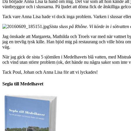
Då började Anna Lisa ta hand om mig. Det var som att hon kände att ja
väntbryggor och i slussarna. På ljudet att döma fick de åtskilliga gelc
Tack vare Anna Lisa hade vi dock inga problem. Varken i slussar eller 
Sista sluss på Rhône. Vi körde in i sötvatten 
Jag önskade att Margareta, Mathilda och Troels var med när vattnet byt
jag en trevlig tysk kille. Han bjöd mig på restaurang och ville höra o
väg.
När jag gick de sista 5 sjömilen i Medelhavets blå vatten, med Mistral
och vind utan större problem (ok, det hände nu några saker som inte var
Tack Poul, Johan och Anna Lisa för att vi lyckades!
Segla till Medelhavet