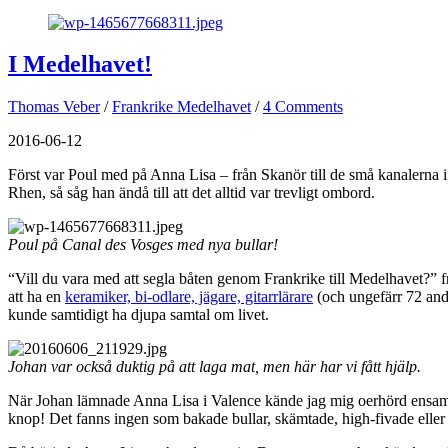
I Medelhavet!
Thomas Veber
/
Frankrike Medelhavet
/
4 Comments
2016-06-12
Först var Poul med på Anna Lisa – från Skanör till de små kanalerna i
Rhen, så såg han ändå till att det alltid var trevligt ombord.
Poul på Canal des Vosges med nya bullar!
“Vill du vara med att segla båten genom Frankrike till Medelhavet?” 
att ha en
keramiker, bi-odlare, jägare, gitarrlärare
(och ungefärr 72 andr
kunde samtidigt ha djupa samtal om livet.
Johan var också duktig på att laga mat, men här har vi fått hjälp.
När Johan lämnade Anna Lisa i Valence kände jag mig oerhörd ensam. 
knop! Det fanns ingen som bakade bullar, skämtade, high-fivade eller 