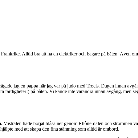
 Frankrike. Alltid bra att ha en elektriker och bagare på båten. Även o
frågade jag en pappa när jag var på judo med Troels. Dagen innan avgå
a färdigheter!) på båten. Vi kände inte varandra innan avgång, men se
Mistralen hade börjat blåsa ner genom Rhône-dalen och strömmen var väl
hjälpte med att skapa den fina stämning som alltid är ombord.