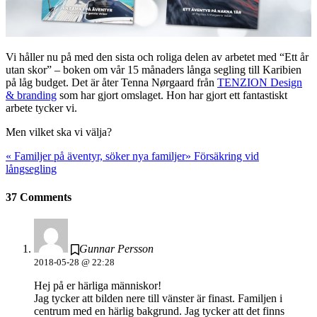
Vi håller nu på med den sista och roliga delen av arbetet med “Ett år
utan skor” – boken om vår 15 månaders långa segling till Karibien
på låg budget. Det är åter Tenna Nørgaard från
TENZION Design
& branding
som har gjort omslaget. Hon har gjort ett fantastiskt
arbete tycker vi.
Men vilket ska vi välja?
«
Familjer på äventyr, söker nya familjer
»
Försäkring vid
långsegling
37 Comments
Gunnar Persson
2018-05-28 @ 22:28
Hej på er härliga människor!
Jag tycker att bilden nere till vänster är finast. Familjen i
centrum med en härlig bakgrund. Jag tycker att det finns