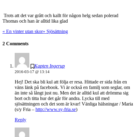
Trots att det var grått och kallt för någon helg sedan polerad
Thomas och han är alltid lika glad
«
En vinter utan skor
»
Sjösättning
2 Comments
Kapten Ingerup
2016-03-17 @ 13:14
Hej! Det ska bli kul att följa er resa. Hittade er sida från en
väns länk på facebook. Vi är också en familj som seglar, om
än inte så långt just nu. Men det är alltid kul att drömma sig
bort och titta hur det går för andra. Lycka till med
sjösättningen och det som är kvar! Vänliga hälsningar / Maria
(s/y Fria –
http://www.sy-fria.se
)
Reply