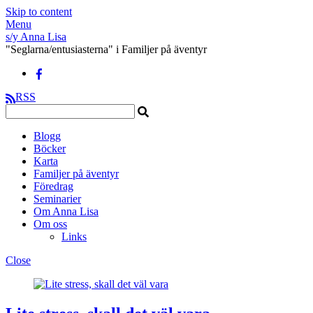
Skip to content
Menu
s/y Anna Lisa
"Seglarna/entusiasterna" i Familjer på äventyr
RSS
Blogg
Böcker
Karta
Familjer på äventyr
Föredrag
Seminarier
Om Anna Lisa
Om oss
Links
Close