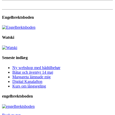
Engelbrektsboden
Watski
Seneste indlæg
Ny webshop med bådtilbehør
Båtar och äventyr 14 maj
Margareta lämnade mig
Digital Kanalafton
Kurs om långsegling
engelbrektsboden