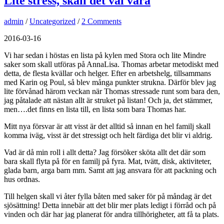
Lite stress, skall det väl vara
admin
/
Uncategorized
/
2 Comments
2016-03-16
Vi har sedan i höstas en lista på kylen med Stora och lite Mindre
saker som skall utföras på AnnaLisa. Thomas arbetar metodiskt med
detta, de flesta kvällar och helger. Efter en arbetshelg, tillsammans
med Karin og Poul, så blev många punkter strukna. Därför blev jag
lite förvånad härom veckan när Thomas stressade runt som bara den,
jag påtalade att nästan allt är struket på listan! Och ja, det stämmer,
men….det finns en lista till, en lista som bara Thomas har.
Mitt nya försvar är att visst är det alltid så innan en hel familj skall
komma iväg, visst är det stressigt och helt färdiga det blir vi aldrig.
Vad är då min roll i allt detta? Jag försöker sköta allt det där som
bara skall flyta på för en familj på fyra. Mat, tvätt, disk, aktiviteter,
glada barn, arga barn mm. Samt att jag ansvara för att packning och
hus ordnas.
Till helgen skall vi åter fylla båten med saker för på måndag är det
sjösättning! Detta innebär att det blir mer plats ledigt i förråd och på
vinden och där har jag planerat för andra tillhörigheter, att få ta plats.