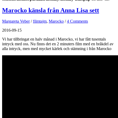
Marocko känsla från Anna Lisa sett
Margareta Veber
/
filmtajm
,
Marocko
/
4 Comments
2016-09-15
Vi har tillbringat en halv månad i Marocko, vi har fått tusentals
intryck med oss. Nu finns det en 2 minuters film med en bråkdel av
alla intryck, men med mycket kärlek och stämning i från Marocko