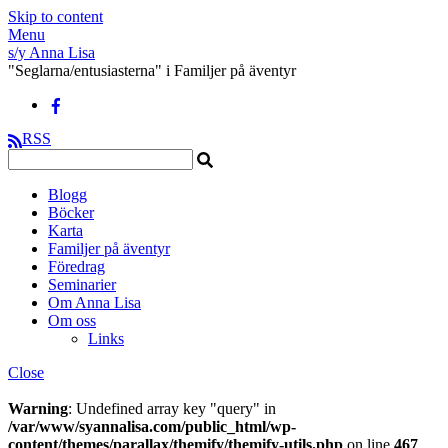
Skip to content
Menu
s/y Anna Lisa
"Seglarna/entusiasterna" i Familjer på äventyr
RSS
Blogg
Böcker
Karta
Familjer på äventyr
Föredrag
Seminarier
Om Anna Lisa
Om oss
Links
Close
Warning
: Undefined array key "query" in
/var/www/syannalisa.com/public_html/wp-
content/themes/parallax/themify/themify-utils.php
on line
467