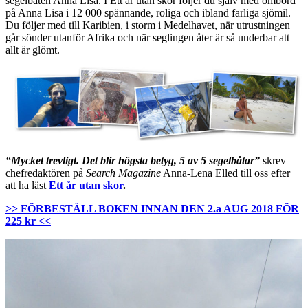
segelbåten Anna Lisa. I Ett år utan skor följer du själv med ombord
på Anna Lisa i 12 000 spännande, roliga och ibland farliga sjömil.
Du följer med till Karibien, i storm i Medelhavet, när utrustningen
går sönder utanför Afrika och när seglingen åter är så underbar att
allt är glömt.
“Mycket trevligt. Det blir högsta betyg, 5 av 5 segelbåtar”
skrev
chefredaktören på
Search Magazine
Anna-Lena Elled till oss efter
att ha läst
Ett år utan skor
.
>> FÖRBESTÄLL BOKEN INNAN DEN 2.a AUG 2018 FÖR
225 kr <<