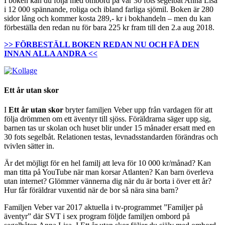
I boken kan du följa med ombord på vår 30 fots segelbåt Anna Lisa
i 12 000 spännande, roliga och ibland farliga sjömil. Boken är 280
sidor lång och kommer kosta 289,- kr i bokhandeln – men du kan
förbeställa den redan nu för bara 225 kr fram till den 2.a aug 2018.
>> FÖRBESTÄLL BOKEN REDAN NU OCH FÅ DEN
INNAN ALLA ANDRA <<
Ett år utan skor
I
Ett år utan skor
bryter familjen Veber upp från vardagen för att
följa drömmen om ett äventyr till sjöss. Föräldrarna säger upp sig,
barnen tas ur skolan och huset blir under 15 månader ersatt med en
30 fots segelbåt. Relationen testas, levnadsstandarden förändras och
tvivlen sätter in.
Är det möjligt för en hel familj att leva för 10 000 kr/månad? Kan
man titta på YouTube när man korsar Atlanten? Kan barn överleva
utan internet? Glömmer vännerna dig när du är borta i över ett år?
Hur får föräldrar vuxentid när de bor så nära sina barn?
Familjen Veber var 2017 aktuella i tv-programmet ”Familjer på
äventyr” där SVT i sex program följde familjen ombord på