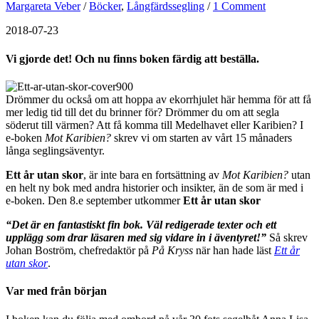
Margareta Veber
/
Böcker
,
Långfärdssegling
/
1 Comment
2018-07-23
Vi gjorde det! Och nu finns boken färdig att beställa.
Drömmer du också om att hoppa av ekorrhjulet här hemma för att få
mer ledig tid till det du brinner för? Drömmer du om att segla
söderut till värmen? Att få komma till Medelhavet eller Karibien? I
e-boken
Mot Karibien?
skrev vi om starten av vårt 15 månaders
långa seglingsäventyr.
Ett år utan skor
, är inte bara en fortsättning av
Mot Karibien?
utan
en helt ny bok med andra historier och insikter, än de som är med i
e-boken. Den 8.e september utkommer
Ett år utan skor
“Det är en fantastiskt fin bok. Väl redigerade texter och ett
upplägg som drar läsaren med sig vidare in i äventyret!”
Så skrev
Johan Boström, chefredaktör på
På Kryss
när han hade läst
Ett år
utan skor
.
Var med från början