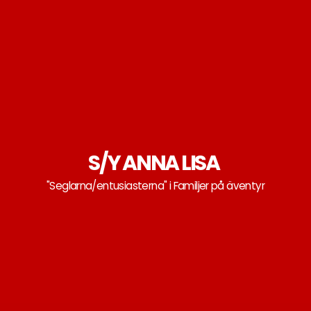
Skip
to
content
S/Y ANNA LISA
"Seglarna/entusiasterna" i Familjer på äventyr