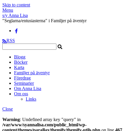
Skip to content
Menu
s/y Anna Lisa
"Seglarna/entusiasterna" i Familjer på äventyr
RSS
Blogg
Böcker
Karta
Familjer på äventyr
Föredrag
Seminarier
Om Anna Lisa
Om oss
Links
Close
Warning
: Undefined array key "query" in
/var/www/syannalisa.com/public_html/wp-
content/themes/parallax/themify/themify-utils.php
on line
467