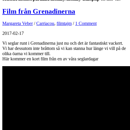
Film från Grenadinerna
Margareta Veber
/
Carriacou
,
filmtajm
/
1 Comment
2017-02-17
Vi seglar runt i Grenadinerna just nu och det är fantastiskt vackert.
Vi har dessutom inte bråttom så vi kan stanna hur länge vi vill på de
olika öarna vi kommer till.
Här kommer en kort film från en av våra seglardagar