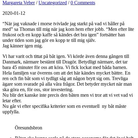
Margareta Veber
/
Uncategorized
/
0 Comments
2020-01-12
“När jag vaknade i morse tvivlade jag starkt på vad vi håller på
med” sa Thomas till mig när jag kom hem efter jobb. “Men efter lite
frukost och en kopp kaffe så kändes det bra igen” fortsätter han
under tiden som jag gör en kopp te till mig själv.
Jag känner igen mig.
Vi har varit och tittat på båt igen. Vi körde även denna gången till
Danmark, närmare bestämt till Dragör. Betydligt närmare, det tar
bara 45 minuter för oss att köra. Vi fick lockat med båda barnen.
Hela familjen var överens om att det här kändes mycket bättre. En
ren och fin båt som vi tydligt såg att någon brytt sig om. Trevliga
ägare som svarade på alla våra frågor. Det betyder mycket när man
ska göra en, för oss, stor investering.
Nu blir det kanske inte precis den båten men vi tror att vi vet vad vi
letar efter.
Nu går vi efter
specifika kriterier som en eventuell ny båt måste
uppfylla.
Öresundsbron