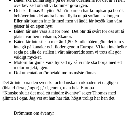
Båten ska kunna segla på de stora oceanerna för det är vi helt
överbevisad om att vi kommer göra igen.
Det ska finnas 3 hytter. Så när barnen har kompisar på besök
behöver inte det andra barnet flytta ut på soffan i salongen.
Eller när barnen inte är med men vi ändå får besök kan våra
gäster få en egen hytt.
Båten får inte vara allt för bred. Det blir då svårt för oss att få
plats i vår hemmahamn, Skanör.
Båten får inte sticka mer än 1,80. Skulle båten göra det kan vi
inte gå på kanaler och floder genom Europa. Vi kan inte heller
segla på alla de ställen i vårt närområde som vi trots allt gör
väldigt mycket.
Motorn får gärna vara hyfsad ny så vi inte ska börja med ett
motorprojekt, igen.
Dokumentation för betald moms måste finnas.
Det är inte bara den svenska och danska marknaden vi dagligen
(ibland flera gånger) går igenom, utan hela Europa.
“Kanske slutar det med ett mindre äventyr” säger Thomas med
glimten i ögat. Jag vet att han har rätt, högst troligt har han det.
Drömmen om äventyr