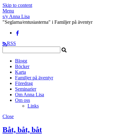
Skip to content
Menu
s/y Anna Lisa
"Seglarna/entusiasterna" i Familjer på äventyr
RSS
Blogg
Böcker
Karta
Familjer på äventyr
Föredrag
Seminarier
Om Anna Lisa
Om oss
Links
Close
Båt, båt, båt