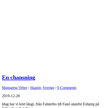
En chansning
Margareta Veber
/
Skanör
,
Sverige
/
0 Comments
2019-12-28
Idag har vi kört långt, från Falsterbo till Fanö utanför Esbjerg på