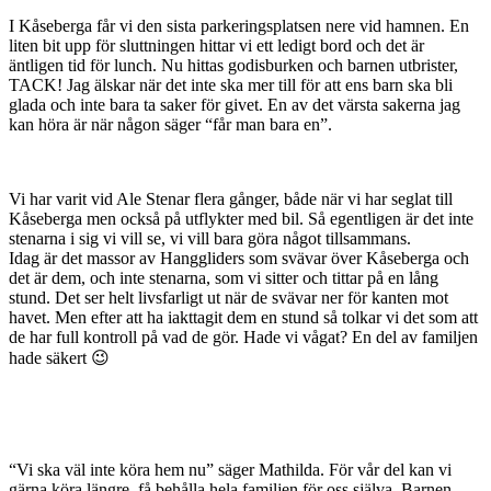
I Kåseberga får vi den sista parkeringsplatsen nere vid hamnen. En
liten bit upp för sluttningen hittar vi ett ledigt bord och det är
äntligen tid för lunch. Nu hittas godisburken och barnen utbrister,
TACK! Jag älskar när det inte ska mer till för att ens barn ska bli
glada och inte bara ta saker för givet. En av det värsta sakerna jag
kan höra är när någon säger “får man bara en”.
Vi har varit vid Ale Stenar flera gånger, både när vi har seglat till
Kåseberga men också på utflykter med bil. Så egentligen är det inte
stenarna i sig vi vill se, vi vill bara göra något tillsammans.
Idag är det massor av Hanggliders som svävar över Kåseberga och
det är dem, och inte stenarna, som vi sitter och tittar på en lång
stund. Det ser helt livsfarligt ut när de svävar ner för kanten mot
havet. Men efter att ha iakttagit dem en stund så tolkar vi det som att
de har full kontroll på vad de gör. Hade vi vågat? En del av familjen
hade säkert 😉
“Vi ska väl inte köra hem nu” säger Mathilda. För vår del kan vi
gärna köra längre, få behålla hela familjen för oss själva. Barnen