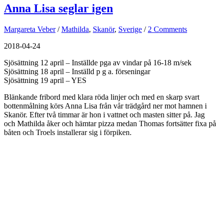
Anna Lisa seglar igen
Margareta Veber
/
Mathilda
,
Skanör
,
Sverige
/
2 Comments
2018-04-24
Sjösättning 12 april – Inställde pga av vindar på 16-18 m/sek
Sjösättning 18 april – Inställd p g a. förseningar
Sjösättning 19 april – YES
Blänkande fribord med klara röda linjer och med en skarp svart
bottenmålning körs Anna Lisa från vår trädgård ner mot hamnen i
Skanör. Efter två timmar är hon i vattnet och masten sitter på. Jag
och Mathilda åker och hämtar pizza medan Thomas fortsätter fixa på
båten och Troels installerar sig i förpiken.