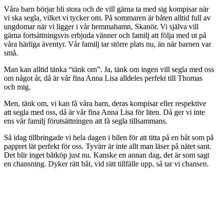
Våra barn börjar bli stora och de vill gärna ta med sig kompisar när
vi ska segla, vilket vi tycker om. På sommaren är båten alltid full av
ungdomar när vi ligger i vår hemmahamn, Skanör. Vi själva vill
gärna fortsättningsvis erbjuda vänner och familj att följa med ut på
våra härliga äventyr. Vår familj tar större plats nu, än när barnen var
små.
Man kan alltid tänka “tänk om”. Ja, tänk om ingen vill segla med oss
om något år, då är vår fina Anna Lisa alldeles perfekt till Thomas
och mig.
Men, tänk om, vi kan få våra barn, deras kompisar eller respektive
att segla med oss, då är vår fina Anna Lisa för liten. Då ger vi inte
ens vår familj förutsättningen att få segla tillsammans.
Så idag tillbringade vi hela dagen i bilen för att titta på en båt som på
pappret lät perfekt för oss. Tyvärr är inte allt man läser på nätet sant.
Det blir inget båtköp just nu. Kanske en annan dag, det är som sagt
en chansning. Dyker rätt båt, vid rätt tillfälle upp, så tar vi chansen.