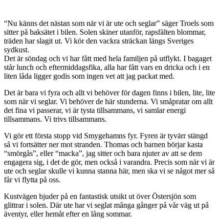
“Nu känns det nästan som när vi är ute och seglar” säger Troels som
sitter på baksätet i bilen. Solen skiner utanför, rapsfälten blommar,
träden har slagit ut. Vi kör den vackra sträckan längs Sveriges
sydkust.
Det är söndag och vi har fått med hela familjen på utflykt. I bagaget
står lunch och eftermiddagsfika, alla har fått vars en dricka och i en
liten låda ligger godis som ingen vet att jag packat med.
Det är bara vi fyra och allt vi behöver för dagen finns i bilen, lite, lite
som när vi seglar. Vi behöver de här stunderna. Vi småpratar om allt
det fina vi passerar, vi är tysta tillsammans, vi samlar energi
tillsammans. Vi trivs tillsammans.
Vi gör ett första stopp vid Smygehamns fyr. Fyren är tyvärr stängd
så vi fortsätter ner mot stranden. Thomas och barnen börjar kasta
“smörgås”, eller “macka”, jag sitter och bara njuter av att se dem
engagera sig, i det de gör, men också i varandra. Precis som när vi är
ute och seglar skulle vi kunna stanna här, men ska vi se något mer så
får vi flytta på oss.
Kustvägen bjuder på en fantastisk utsikt ut över Östersjön som
glittrar i solen. Där ute har vi seglat många gånger på vår väg ut på
äventyr, eller hemåt efter en lång sommar.