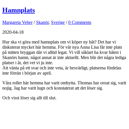
Hamnplats
Margareta Veber
/
Skanör
,
Sverige
/
0 Comments
2020-04-18
Hur ska vi göra med hamnplats om vi köper ny båt? Det har vi
diskuterat mycket här hemma. För vår nya Anna Lisa får inte plats
på mitten bryggan där vi alltid legat. Vi vill såklart ha kvar båten i
Skanörs hamn, något annat är inte aktuellt. Men blir det några lediga
platser i år, det vet vi ju inte.
Att vänta på ett svar och inte veta, är besvärligt, platserna fördelas
inte förrän i början av april.
Våra roller här hemma har varit ombytta. Thomas har oroat sig, varit
nojig. Jag har varit lugn och konstaterat att det löser sig.
Och visst löser sig allt till slut.