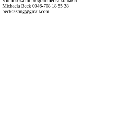
Vill ni söka till programmet så kontakta
Michaela Beck 0046-708 18 55 38
beckcasting@gmail.com