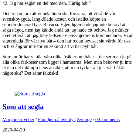
42. Jag har seglat en del med den. Härlig båt.”
Det är som om att vi hela tiden ska försvara, att vi sålde vår
svenskbyggda, långkölade koster, och istället köpte en
serieproducerad tysk Bavaria. Egentligen hade jag inte behövt att
säga något, men jag kände ändå att jag hade ett behov. Jag märker
även efteråt, att jag blev ledsen av passagerarens kommentarer. Vi är
superglada för vår nya båt – den har redan bevisat sitt värde för oss,
och vi ångrar inte för en sekund att vi har bytt båt.
Som tur är har vi alla våra olika åsikter om båtar – det ser man ju på
alla olika farkoster som ligger i hamnarna. Men man behöver ju inte
skrika det rakt upp i ens ansikte, att man tycker att just vår båt är
något skit? Det sårar faktiskt!
Som att segla
Margareta Veber
/
Familjer på äventyr
,
Sverige
/
0 Comments
2020-04-29