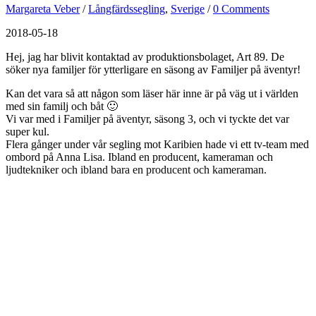
Margareta Veber
/
Långfärdssegling
,
Sverige
/
0 Comments
2018-05-18
Hej, jag har blivit kontaktad av produktionsbolaget, Art 89. De
söker nya familjer för ytterligare en säsong av Familjer på äventyr!
Kan det vara så att någon som läser här inne är på väg ut i världen
med sin familj och båt 🙂
Vi var med i Familjer på äventyr, säsong 3, och vi tyckte det var
super kul.
Flera gånger under vår segling mot Karibien hade vi ett tv-team med
ombord på Anna Lisa. Ibland en producent, kameraman och
ljudtekniker och ibland bara en producent och kameraman.